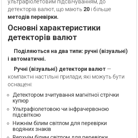
ультрафіолетовим підсвічуванням, до
детекторів валют, що мають
20
і більше
методів перевірки.
Основні характеристики
детекторів валют
Поділяються на два типи: ручні (візуальні)
і автоматичні.
Ручні (візуальні) детектори валют
—
компактні настільні прилади, які можуть бути
оснащені:
Детектором зчитування магнітної стрічки
купюр
Ультрафіолетовою чи інфрачервоною
підсвіткою
Нижнім білим світлом для перевірки
водяних знаків
Верхнім білим світлом для перевірки