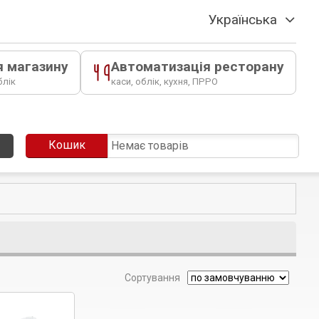
Українська
я магазину
Автоматизація ресторану
блік
каси, облік, кухня, ПРРО
Кошик
Немає товарів
Сортування