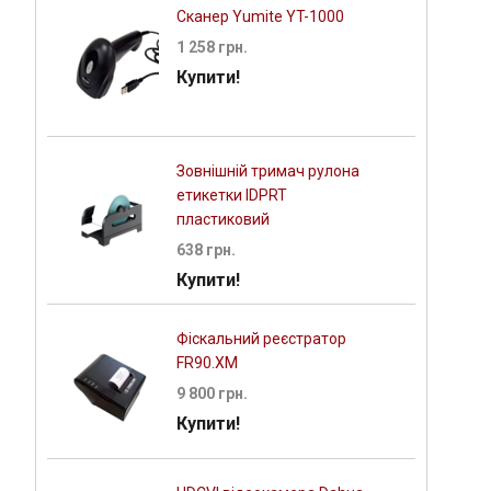
Сканер Yumite YT-1000
1 258 грн.
Купити!
Зовнішній тримач рулона
етикетки IDPRT
пластиковий
638 грн.
Купити!
Фіскальний реєстратор
FR90.XM
9 800 грн.
Купити!