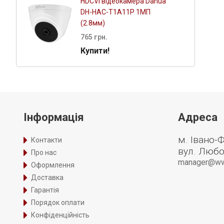
HDCVI відеокамера Dahua
DH-HAC-T1A11P 1МП
(2.8мм)
765 грн.
Купити!
Інформація
Адреса
м. Івано-
Контакти
вул. Любо
Про нас
manager@www.
Оформлення
Доставка
Гарантія
Порядок оплати
Конфіденційність