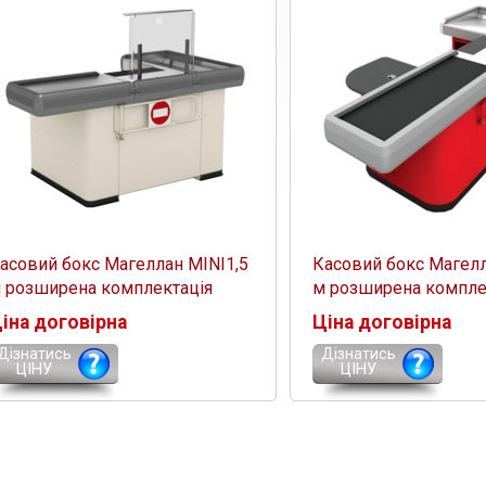
асовий бокс Магеллан MINI1,5
Касовий бокс Магелл
 розширена комплектація
м розширена компле
іна договірна
Ціна договірна
Дізнатись
Дізнатись
ЦІНУ
ЦІНУ