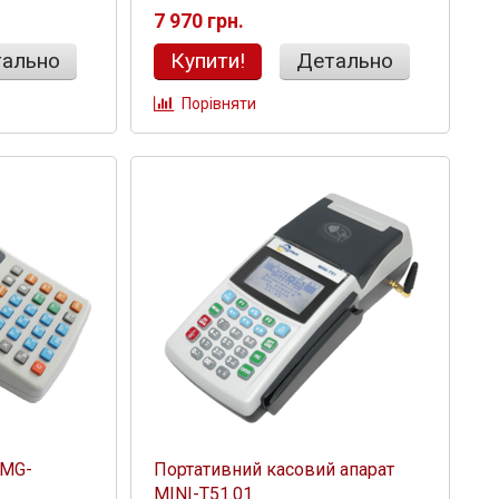
7 970 грн.
ально
Купити!
Детально
Порівняти
 MG-
Портативний касовий апарат
MINI-Т51.01