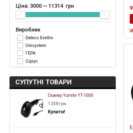
Ціна:
3000
—
11314
грн
9
Виробник
Datecs Exellio
Unisystem
ГЕРА
Сіріус
СУПУТНІ ТОВАРИ
Сканер Yumite YT-1000
1 258 грн.
Купити!
Е