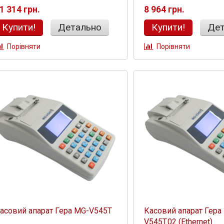
1 314 грн.
8 964 грн.
Купити!
Детально
Купити!
Дет
Порівняти
Порівняти
Дізнатись більше
асовий апарат Гера MG-V545T
Касовий апарат Гера
V545T.02 (Ethernet)