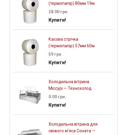
(термопапір) 80мм 19м
28.00 грн.
Купити!
Касова стрічка
(термопапір) 57мм 60м
59 грн.
Купити!
Холодильна вітрина
Міссурі — Технохолод
0.00 грн.
Купити!
Холодильна вітрина для
свіжого м'яса Соната —