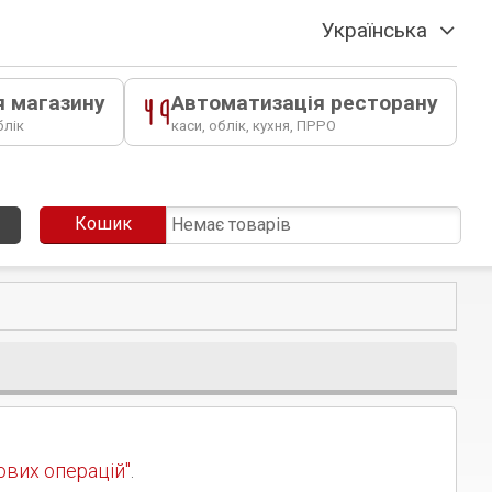
Українська
я магазину
Автоматизація ресторану
блік
каси, облік, кухня, ПРРО
Кошик
Немає товарів
ових операцій"
.