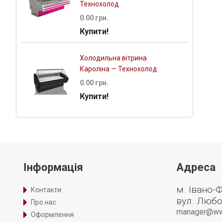
Технохолод
0.00 грн.
Купити!
Холодильна вітрина
Кароліна — Технохолод
0.00 грн.
Купити!
Інформація
Адреса
м. Івано-
Контакти
вул. Любо
Про нас
manager@www.
Оформлення