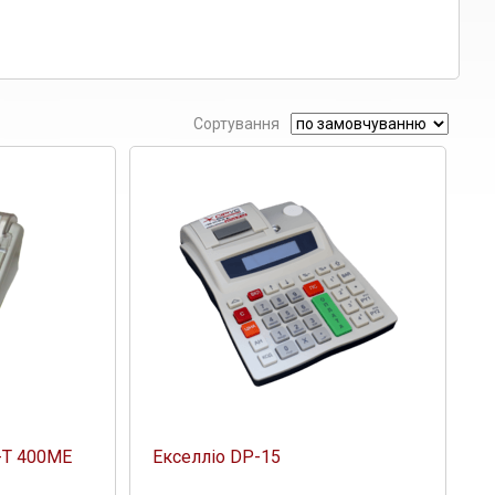
Сортування
-Т 400ME
Екселліо DP-15