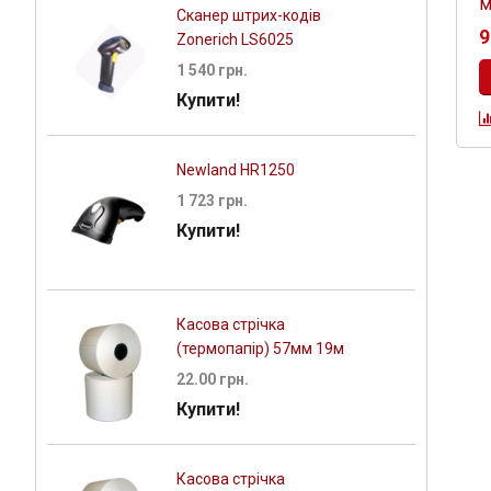
м
Сканер штрих-кодів
9
Zonerich LS6025
1 540 грн.
Купити!
Newland HR1250
1 723 грн.
Купити!
Касова стрічка
(термопапір) 57мм 19м
22.00 грн.
Купити!
Касова стрічка