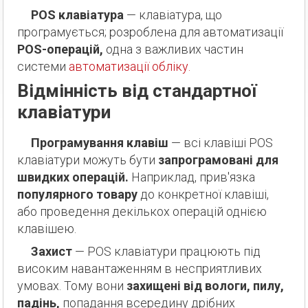
POS клавіатура
— клавіатура, що
програмується; розроблена для автоматизації
POS-операцій,
одна з важливих частин
системи
автоматизації обліку.
Відмінність від стандартної
клавіатури
Програмування клавіш
— всі клавіші POS
клавіатури можуть бути
запрограмовані для
швидких операцій.
Наприклад, прив'язка
популярного товару
до конкретної клавіші,
або проведення декількох операцій однією
клавішею.
Захист
— POS клавіатури працюють під
високим навантаженням в несприятливих
умовах. Тому вони
захищені від вологи, пилу,
падінь,
попадання всередину дрібних