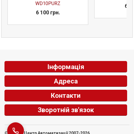
WD10PURZ
679
6 100 грн.
Інформація
Адреса
Контакти
Зворотній зв'язок
© СІРІУС Центр Автоматизації 2007-2026